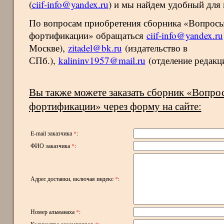
(
ciif-info@yandex.ru
) и мы найдем удобный для 
По вопросам приобретения сборника «Вопросы
фортификации» обращаться
ciif-info@yandex.ru
Москве),
zitadel@bk.ru
(издательство в
СПб.),
kalininv1957@mail.ru
(отделение редакц
Вы также можете заказать сборник «Вопро
фортификации» через форму на сайте:
E-mail заказчика
*
:
ФИО заказчика
*
:
Адрес доставки, включая индекс
*
:
Номер альманаха
*
:
Количество экземпляров
*
: