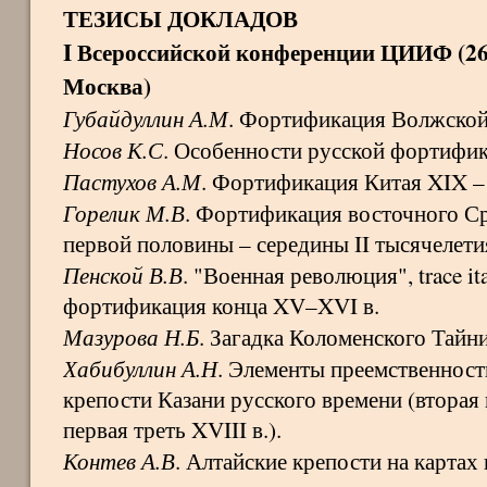
ТЕЗИСЫ ДОКЛАДОВ
I Всероссийской конференции ЦИИФ (26–
Москва)
Губайдуллин А.М
. Фортификация Волжской
Носов К.С
. Особенности русской фортифи
Пастухов А.М
. Фортификация Китая XIX – 
Горелик М.В
. Фортификация восточного С
первой половины – середины II тысячелетия
Пенской В.В
. "Военная революция", trace it
фортификация конца XV–XVI в.
Мазурова Н.Б
. Загадка Коломенского Тайни
Хабибуллин А.Н
. Элементы преемственнос
крепости Казани русского времени (втора
первая треть XVIII в.).
Контев А.В
. Алтайские крепости на картах 