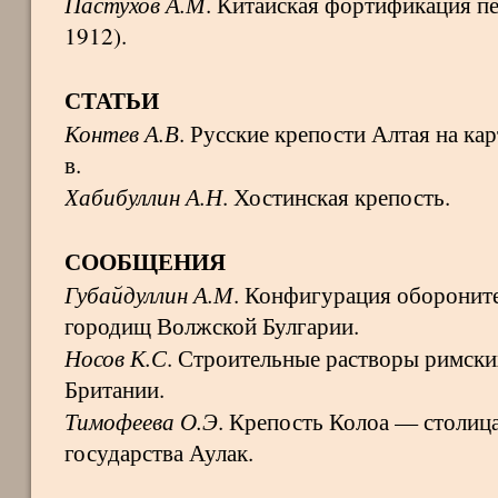
Пастухов А.М
. Китайская фортификация п
1912).
СТАТЬИ
Контев А.В
. Русские крепости Алтая на ка
в.
Хабибуллин А.Н
. Хостинская крепость.
СООБЩЕНИЯ
Губайдуллин А.М
. Конфигурация оборонит
городищ Волжской Булгарии.
Носов К.С
. Строительные растворы римск
Британии.
Тимофеева О.Э
. Крепость Колоа — столиц
государства Аулак.