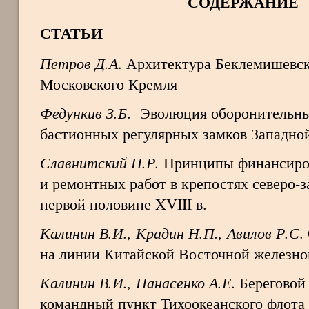
СОДЕРЖАНИЕ
СТАТЬИ
Петров Д.А
. Архитектура Беклемишевс
Московского Кремля
Федункив З.Б
. Эволюция оборонительн
бастионных регулярных замков Западно
Славнитский Н.Р.
Принципы финансиров
и ремонтных работ в крепостях северо-з
первой половине XVIII в.
Калинин В.И., Крадин Н.П., Авилов Р.С
.
на линии Китайской Восточной железно
Калинин В.И., Панасенко А.Е
. Берегово
командный пункт Тихоокеанского флота 