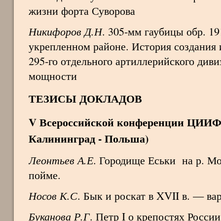
жизни форта Суворова
Никифоров Д.Н
. 305-мм гаубицы обр. 1
укрепленном районе. История создания 
295-го отдельного артиллерийского див
мощности
ТЕЗИСЫ ДОКЛАДОВ
V
Всероссийской конференции ЦИИФ (2
Калининград - Польша)
Леонтьев А.Е
. Городище Еськи на р. Мо
пойме.
Носов К.С
. Бык и роскат в XVII в. — в
Буканова Р.Г
. Петр I о крепостях России