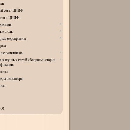
сти
ый совет ЦИИФ
ство в ЦИИФ
ренции
ые столы
ные мероприятия
урсы
ние памятников
ик научных статей «Вопросы истории
ификации»
отека
еры и спонсоры
кты