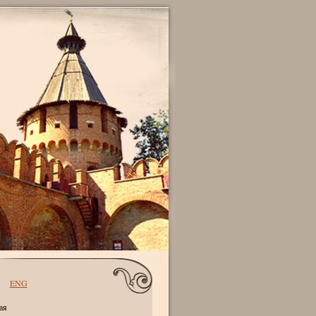
ENG
ая