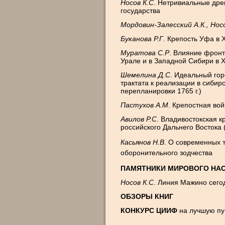
Носов К.С
. Нетривиальные дре
государства
Мордовин-Залесский А.К., Нос
Буканова Р.Г
.
Крепость Уфа в 
Муратова С.Р
. Влияние фрон
Урале и в Западной
C
ибири в
X
Шемелина Д.С
.
Идеальный горо
трактата к реализации в сибир
перепланировки
1765 г
.)
Пастухов А.М
. Крепостная вой
Авилов Р.С
. Владивостокская 
российского Дальнего Востока 
Касьянов Н.В
. О современных 
оборонительного зодчества
ПАМЯТНИКИ МИРОВОГО НА
Носов К.С
. Линия Мажино сего
ОБЗОРЫ КНИГ
КОНКУРС ЦИИФ
на лучшую пу