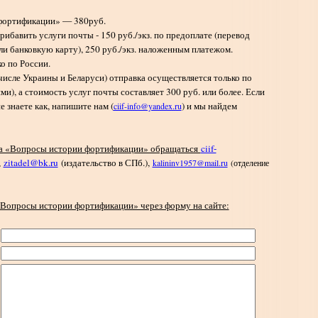
 фортификации» — 380руб.
ибавить услуги почты - 150 руб./экз. по предоплате (перевод
и банковкую карту), 250 руб./экз. наложенным платежом.
о по России.
числе Украины и Беларуси) отправка осуществляется только по
и), а стоимость услуг почты составляет 300 руб. или более. Если
 знаете как, напишите нам (
) и мы найдем
ciif-info@yandex.ru
ка «Вопросы истории фортификации» обращаться
ciif-
,
zitadel@bk.ru
(издательство в СПб.),
kalininv1957@mail.ru
(отделение
«Вопросы истории фортификации» через форму на сайте: