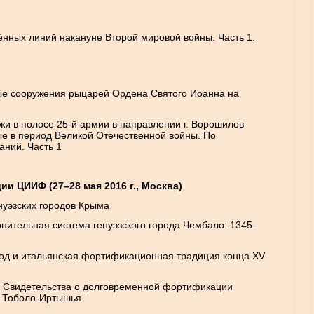
ённых линий накануне Второй мировой войны: Часть 1.
е сооружения рыцарей Ордена Святого Иоанна на
жи в полосе 25-й армии в направлении г. Ворошилов
ные в период Великой Отечественной войны. По
ний. Часть 1
и ЦИИФ (27–28 мая 2016 г., Москва)
нуэзских городов Крыма
онительная система генуэзского города Чембало: 1345–
род и итальянская фортификационная традиция конца
XV
. Свидетельства о долговременной фортификации
и Тоболо-Иртышья