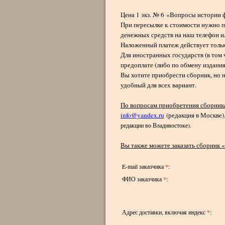
Цена 1 экз. № 6 «Вопросы истории
При пересылке к стоимости нужно пр
денежных средств на наш телефон ил
Наложенный платеж действует тольк
Для иностранных государств (в том 
предоплате (либо по обмену изданиям
Вы хотите приобрести сборник, но не
удобный для всех вариант.
По вопросам приобретения сборни
info@yandex.ru
(редакция в Москве)
редакции во Владивостоке).
Вы также можете заказать сборник 
E-mail заказчика
*
:
ФИО заказчика
*
:
Адрес доставки, включая индекс
*
: