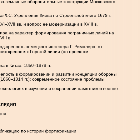
во-земляные оборонительные конструкции Московского
ов К.С
. Укрепления Киева по Строельной книге 1679 г.
XVI–
XVII
вв. и вопрос ее модернизации в
XVIII
в.
тира на характер формирования пограничных линий на
VIII
в.
д-крепость немецкого инженера Г. Римплера: от
ских крепостях Горькой линии (по проектам
на в Китае. 1850–1878 гг.
крепость в формировании и развитии концепции обороны
(1860–1914 гг.): современное состояние проблемы
технологиях в изучении и сохранении памятников военно-
СЛЕДИЯ
дня
бликацию по истории фортификации