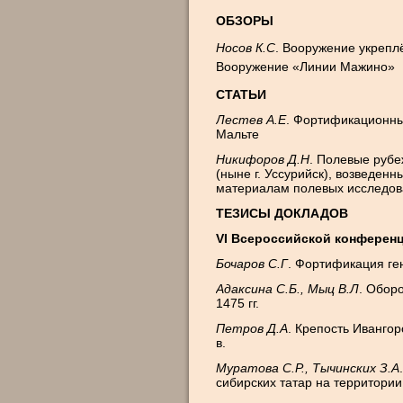
ОБЗОРЫ
Носов К.С
. Вооружение укрепл
Вооружение «Линии Мажино»
СТАТЬИ
Лестев А.Е
. Фортификационны
Мальте
Никифоров Д.Н
. Полевые рубе
(ныне г. Уссурийск), возведен
материалам полевых исследова
ТЕЗИСЫ ДОКЛАДОВ
VI Всероссийской конференци
Бочаров С.Г
. Фортификация ге
Адаксина С.Б., Мыц В.Л
. Обор
1475 гг.
Петров Д.А
. Крепость Иванго
в.
Муратова С.Р., Тычинских З.А
сибирских татар на территори