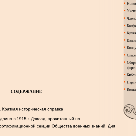
Ново
Учен
Член
Конфе
Кругл
Выезд
Конк
Спасе
Сборн
форт
Библи
Партн
Конта
СОДЕРЖАНИЕ
. Краткая историческая справка
одлина в
1915 г
. Доклад, прочитанный на
ортификационной секции Общества военных знаний. Дня